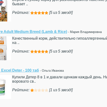
бывает ..
Рейтинг:
[5 из 5 звезд!]





are Adult Medium Breed (Lamb & Rice)
- Мария Владимировна
Качественный корм, действительно гипоаллергенный.
на ..
Рейтинг:
[5 из 5 звезд!]





" Excel Deter - 100 таб
- Ольга Иванова
Купили Детер 8 в 1 и давали щенкам каждый день. Н
воровато св..
Рейтинг:
[1 из 5 звезд!]




