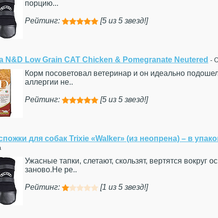
порцию...
Рейтинг:
[5 из 5 звезд!]





a N&D Low Grain CAT Chicken & Pomegranate Neutered
- 
Корм посоветовал ветеринар и он идеально подошел 
аллергии не..
Рейтинг:
[5 из 5 звезд!]





спожки для собак Trixie «Walker» (из неопрена) – в упако
а
Ужасные тапки, слетают, скользят, вертятся вокруг 
заново.Не ре..
Рейтинг:
[1 из 5 звезд!]




