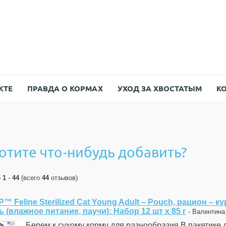
КТЕ
ПРАВДА О КОРМАХ
УХОД ЗА ХВОСТАТЫМ
К
отите что-нибудь добавить?
о
1
-
44
(всего
44
отзывов)
SP™ Feline Sterilized Cat Young Adult – Pouch, рацион – к
 (влажное питание, паучи): Набор 12 шт х 85 г
- Валентина
Берем к сухому корму для разнообразия.В пакетике д