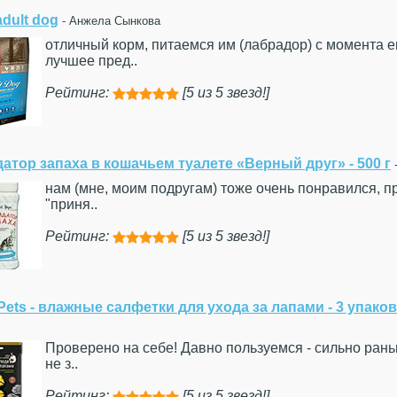
adult dog
- Анжела Сынкова
отличный корм, питаемся им (лабрадор) с момента е
лучшее пред..
Рейтинг:
[5 из 5 звезд!]





атор запаха в кошачьем туалете «Верный друг» - 500 г
нам (мне, моим подругам) тоже очень понравился, п
"приня..
Рейтинг:
[5 из 5 звезд!]





Pets - влажные салфетки для ухода за лапами - 3 упаков
Проверено на себе! Давно пользуемся - сильно рань
не з..
Рейтинг:
[5 из 5 звезд!]