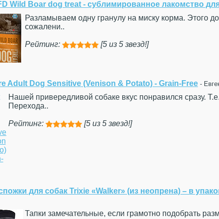
 FD Wild Boar dog treat - сублимированное лакомство дл
Разламываем одну гранулу на миску корма. Этого дос
сожалени..
Рейтинг:
[5 из 5 звезд!]





re Adult Dog Sensitive (Venison & Potato) - Grain-Free
- Евге
Нашей привередливой собаке вкус понравился сразу. Т.е.
Перехода..
Рейтинг:
[5 из 5 звезд!]





спожки для собак Trixie «Walker» (из неопрена) – в упако
Тапки замечательные, если грамотно подобрать раз