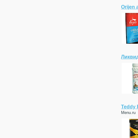
Orijen 
Ликвид
Teddy 
Menu.ru