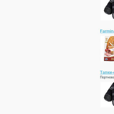
Farmin
Тапки-
Портнов