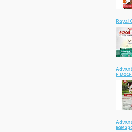
Royal C
Advant
и моск
Advant
комаро