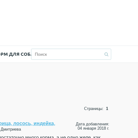
ОРМ ДЛЯ СОБАК
Страницы:
1
урица, лосось, индейка,
Дата добавления:
04 января 2018 г.
 Дмитриева
остаточно много корма, а не одно желе, как