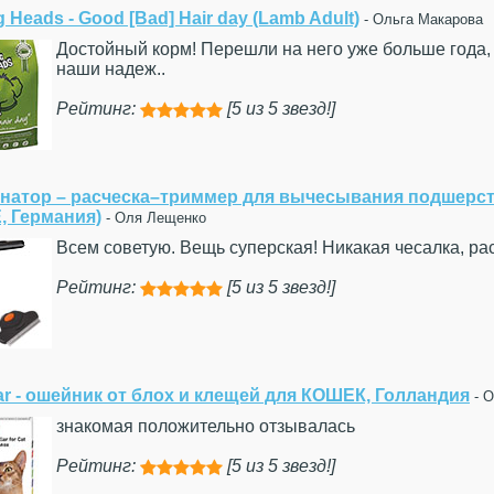
g Heads - Good [Bad] Hair day (Lamb Adult)
- Ольга Макарова
Достойный корм! Перешли на него уже больше года, 
наши надеж..
Рейтинг:
[5 из 5 звезд!]





атор – расческа–триммер для вычесывания подшерстк
E, Германия)
- Оля Лещенко
Всем советую. Вещь суперская! Никакая чесалка, ра
Рейтинг:
[5 из 5 звезд!]





r - ошейник от блох и клещей для КОШЕК, Голландия
- 
знакомая положительно отзывалась
Рейтинг:
[5 из 5 звезд!]




