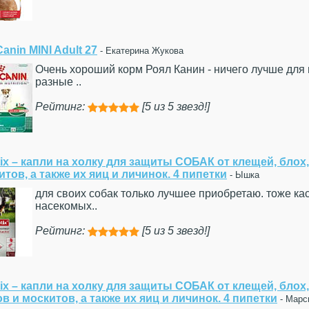
anin MINI Adult 27
- Екатерина Жукова
Очень хороший корм Роял Канин - ничего лучше для
разные ..
Рейтинг:
[5 из 5 звезд!]





ix – капли на холку для защиты СОБАК от клещей, блох
итов, а также их яиц и личинок. 4 пипетки
- Ышка
для своих собак только лучшее приобретаю. тоже кас
насекомых..
Рейтинг:
[5 из 5 звезд!]





ix – капли на холку для защиты СОБАК от клещей, блох
в и москитов, а также их яиц и личинок. 4 пипетки
- Марс