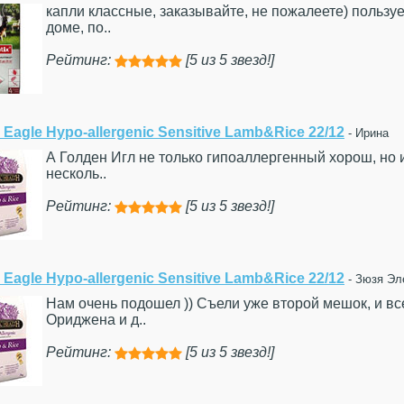
капли классные, заказывайте, не пожалеете) пользуе
доме, по..
Рейтинг:
[5 из 5 звезд!]





 Eagle Hypo-allergenic Sensitive Lamb&Rice 22/12
- Ирина
А Голден Игл не только гипоаллергенный хорош, но и
несколь..
Рейтинг:
[5 из 5 звезд!]





 Eagle Hypo-allergenic Sensitive Lamb&Rice 22/12
- Зюзя Эл
Нам очень подошел )) Съели уже второй мешок, и в
Ориджена и д..
Рейтинг:
[5 из 5 звезд!]




