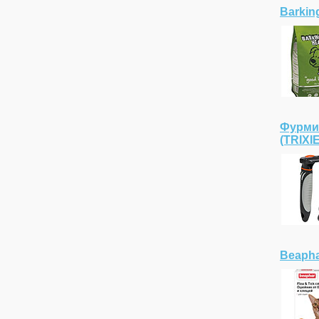
Barkin
Фурмин
(TRIXI
Beapha