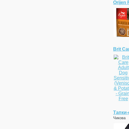
Orijen
Brit Ca
Тапки-
Чикова