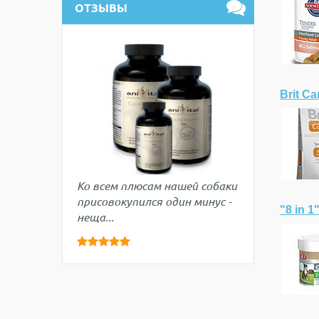

ОТЗЫВЫ
Brit C
Ко всем плюсам нашей собаки
присовокупился один минус -
"8 in 1
неща...




